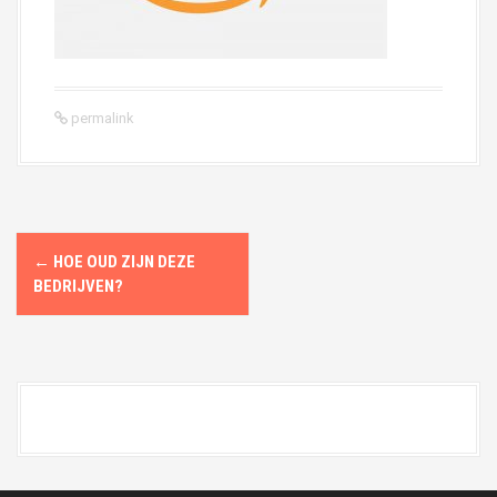
permalink
P
←
HOE OUD ZIJN DEZE
o
BEDRIJVEN?
s
t
n
a