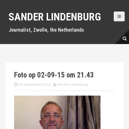
S
k
SANDER LINDENBURG
i
p
t
Journalist, Zwolle, the Netherlands
o
c
o
n
t
e
n
Foto op 02-09-15 om 21.43
t
24 september 2015
Sander Lindenburg