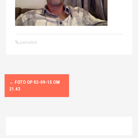
permalink
P
←
FOTO OP 02-09-15 OM
o
21.43
s
t
n