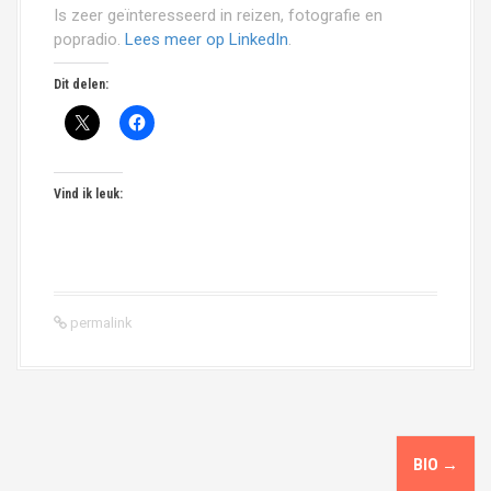
Is zeer geïnteresseerd in reizen, fotografie en
popradio.
Lees meer op LinkedIn
.
Dit delen:
Vind ik leuk:
permalink
P
BIO
→