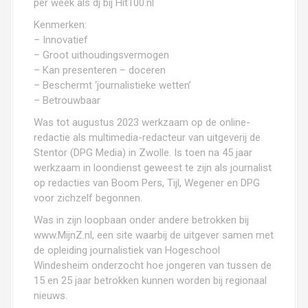
per week als dj bij Hit100.nl
Kenmerken:
– Innovatief
– Groot uithoudingsvermogen
– Kan presenteren – doceren
– Beschermt ‘journalistieke wetten’
– Betrouwbaar
Was tot augustus 2023 werkzaam op de online-
redactie als multimedia-redacteur van uitgeverij de
Stentor (DPG Media) in Zwolle. Is toen na 45 jaar
werkzaam in loondienst geweest te zijn als journalist
op redacties van Boom Pers, Tijl, Wegener en DPG
voor zichzelf begonnen.
Was in zijn loopbaan onder andere betrokken bij
www.MijnZ.nl, een site waarbij de uitgever samen met
de opleiding journalistiek van Hogeschool
Windesheim onderzocht hoe jongeren van tussen de
15 en 25 jaar betrokken kunnen worden bij regionaal
nieuws.