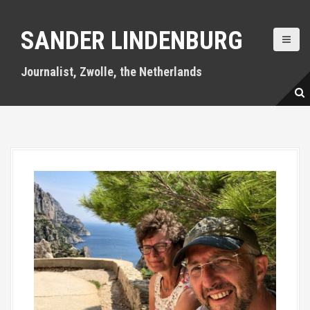
S
k
SANDER LINDENBURG
i
p
t
Journalist, Zwolle, the Netherlands
o
c
o
n
t
e
n
t