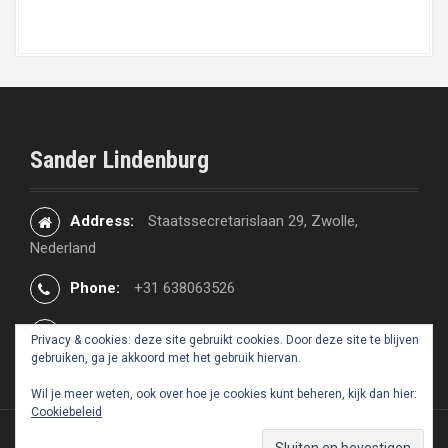
t
n
a
v
Sander Lindenburg
i
g
Address:
Staatssecretarislaan 29, Zwolle,
a
Nederland
t
Phone:
+31 638063526
i
Email:
sander@lindenburg.nl
Privacy & cookies: deze site gebruikt cookies. Door deze site te blijven
o
gebruiken, ga je akkoord met het gebruik hiervan.
n
Wil je meer weten, ook over hoe je cookies kunt beheren, kijk dan hier:
Cookiebeleid