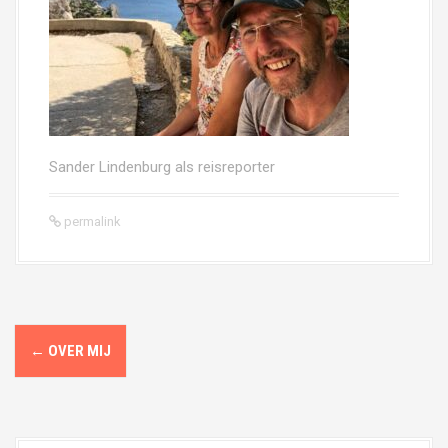
Sander Lindenburg als reisreporter
permalink
P
←
OVER MIJ
o
s