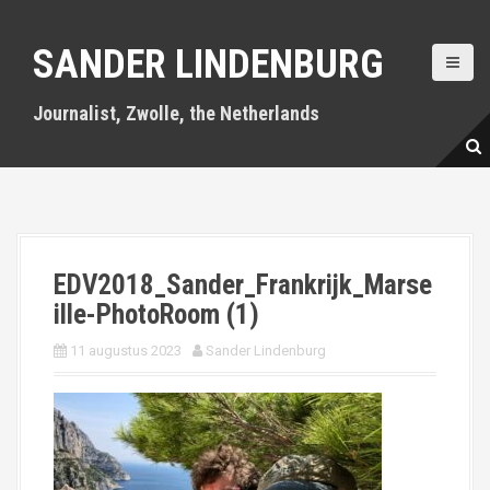
S
k
SANDER LINDENBURG
i
p
t
Journalist, Zwolle, the Netherlands
o
c
o
n
t
e
n
EDV2018_Sander_Frankrijk_Marse
t
ille-PhotoRoom (1)
11 augustus 2023
Sander Lindenburg